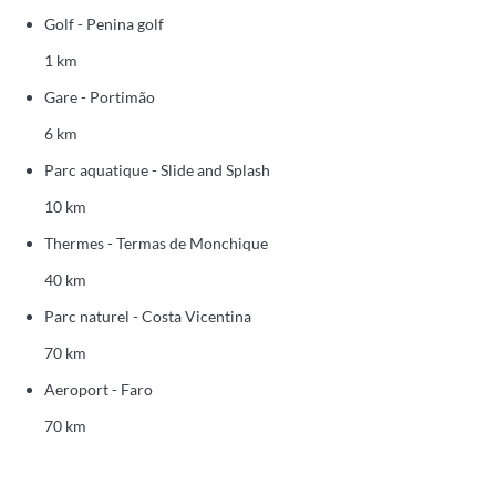
Golf - Penina golf
1 km
Gare - Portimão
6 km
Parc aquatique - Slide and Splash
10 km
Thermes - Termas de Monchique
40 km
Parc naturel - Costa Vicentina
70 km
Aeroport - Faro
70 km