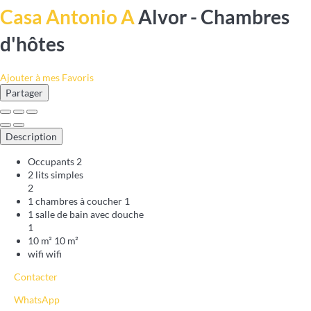
Casa Antonio A
Alvor -
Chambres
d'hôtes
Ajouter à mes Favoris
Partager
Description
Occupants
2
2 lits simples
2
1 chambres à coucher
1
1 salle de bain avec douche
1
10 m²
10 m²
wifi
wifi
Contacter
WhatsApp